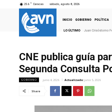
C
25.6
Caracas
sábado, agosto 8, 2026
INICIO
GOBIERNO
POLÍTICA
LO ÚLTIMO
Juan Crisóstomo F
CNE publica guía par
Segunda Consulta Po
junio 4, 2026
Actualizado:
junio 5, 2026
GOBIERNO
Share