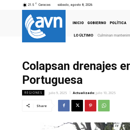
C
21.5
Caracas
sábado, agosto 8, 2026
INICIO
GOBIERNO
POLÍTICA
LO ÚLTIMO
Culminan mantenimie
Colapsan drenajes en
Portuguesa
julio 9, 2025
Actualizado:
julio 10, 2025
REGIONES
Share