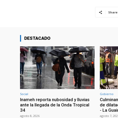
Share
DESTACADO
Social
Gobierno
Inameh reporta nubosidad y lluvias
Culminan
ante la llegada de la Onda Tropical
de dilata
34
- La Guai
agosto 8, 2026
agosto 7, 202