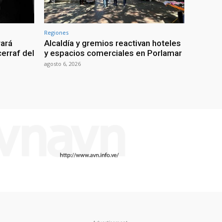
Regiones
rará
Alcaldía y gremios reactivan hoteles
erraf del
y espacios comerciales en Porlamar
agosto 6, 2026