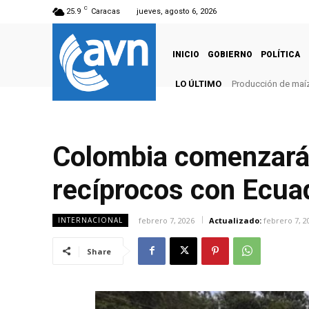
C
25.9
Caracas
jueves, agosto 6, 2026
INICIO
GOBIERNO
POLÍTICA
LO ÚLTIMO
Producción de maíz
Colombia comenzará 
recíprocos con Ecua
febrero 7, 2026
Actualizado:
febrero 7, 2
INTERNACIONAL
Share