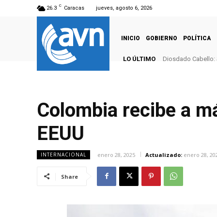
C
26.3
Caracas
jueves, agosto 6, 2026
INICIO
GOBIERNO
POLÍTICA
LO ÚLTIMO
Diosdado Cabello: 
Colombia recibe a m
EEUU
enero 28, 2025
Actualizado:
enero 28, 20
INTERNACIONAL
Share