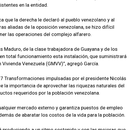
stentes en la entidad.
 que la derecha le declaró al pueblo venezolano y al
s aliadas de la oposición venezolana, se hizo difícil
er las operaciones del complejo alfarero.
ás Maduro, de la clase trabajadora de Guayana y de los
en total funcionamiento esta instalación, que suministrará
ón Vivienda Venezuela (GMVV)”, agregó García.
 7 Transformaciones impulsadas por el presidente Nicolás
e la importancia de aprovechar las riquezas naturales del
ductos requeridos por la población venezolana.
ualquier mercado externo y garantiza puestos de empleo
además de abaratar los costos de la vida para la población.
á produciendo a un ritmo sostenido y con las mejoras que