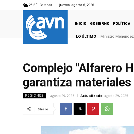
C
23.2
Caracas
jueves, agosto 6, 2026
INICIO
GOBIERNO
POLÍTICA
LO ÚLTIMO
Ministro Menéndez: 
Complejo "Alfarero 
garantiza materiale
agosto 29, 2025
Actualizado:
agosto 29, 2025
REGIONES
Share