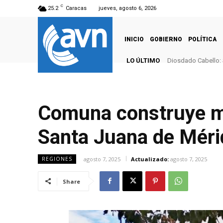
C
25.2
Caracas
jueves, agosto 6, 2026
INICIO
GOBIERNO
POLÍTICA
LO ÚLTIMO
Diosdado Cabello: 
Comuna construye mó
Santa Juana de Méri
agosto 7, 2025
Actualizado:
agosto 7, 2025
REGIONES
Share