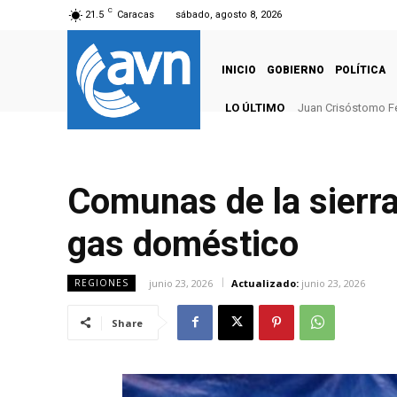
C
21.5
Caracas
sábado, agosto 8, 2026
INICIO
GOBIERNO
POLÍTICA
LO ÚLTIMO
Juan Crisóstomo F
Comunas de la sierra
gas doméstico
junio 23, 2026
Actualizado:
junio 23, 2026
REGIONES
Share