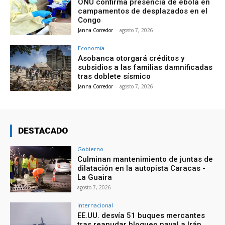
ONU confirma presencia de ébola en
campamentos de desplazados en el
Congo
Janna Corredor
-
agosto 7, 2026
Economía
Asobanca otorgará créditos y
subsidios a las familias damnificadas
tras doblete sísmico
Janna Corredor
-
agosto 7, 2026
DESTACADO
Gobierno
Culminan mantenimiento de juntas de
dilatación en la autopista Caracas -
La Guaira
agosto 7, 2026
Internacional
EE.UU. desvía 51 buques mercantes
tras reanudar bloqueo naval a Irán