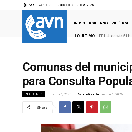
C
23.8
Caracas
sábado, agosto 8, 2026
INICIO
GOBIERNO
POLÍTICA
LO ÚLTIMO
EE.UU. desvía 51 b
Comunas del municip
para Consulta Popul
marzo 1, 2026
Actualizado:
marzo 1, 2026
REGIONES
Share