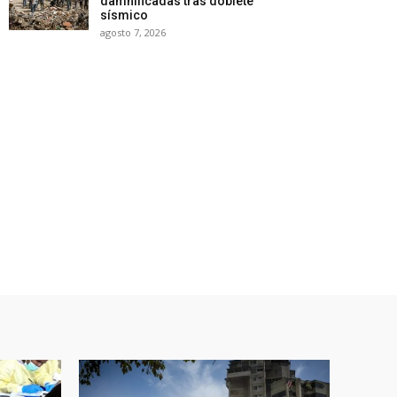
damnificadas tras doblete
sísmico
agosto 7, 2026