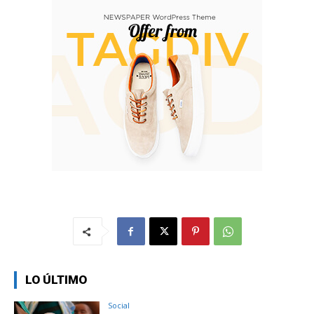
LO ÚLTIMO
Social