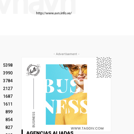
- Advertisement -
5398
3990
3784
2127
1687
1611
899
854
827
AGENCIAS ALIADAS