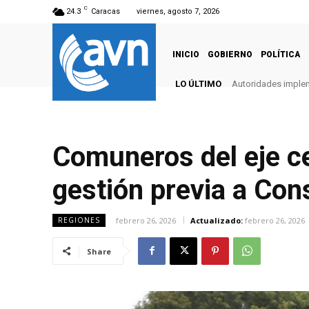
C
24.3
Caracas
viernes, agosto 7, 2026
INICIO
GOBIERNO
POLÍTICA
LO ÚLTIMO
Autoridades imple
Comuneros del eje ce
gestión previa a Con
febrero 26, 2026
Actualizado:
febrero 26, 2026
REGIONES
Share