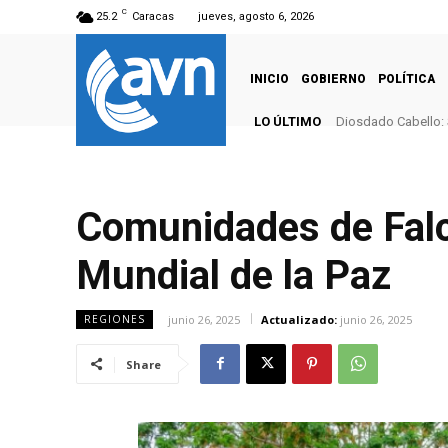
C
25.2
Caracas
jueves, agosto 6, 2026
INICIO
GOBIERNO
POLÍTICA
LO ÚLTIMO
Diosdado Cabello: S
Reforestan seis 
Comunidades de Falc
Mundial de la Paz
junio 26, 2025
Actualizado:
junio 26, 2025
REGIONES
Share