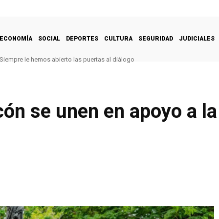
ECONOMÍA
SOCIAL
DEPORTES
CULTURA
SEGURIDAD
JUDICIALES
iempre le hemos abierto las puertas al diálogo
hectáreas del Valle del Turbio con la siembra de 2.000 árboles
ón se unen en apoyo a l