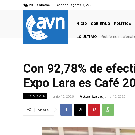
C
28
Caracas
sábado, agosto 8, 2026
INICIO
GOBIERNO
POLÍTICA
LO ÚLTIMO
Gobierno nacional e
Con 92,78% de efecti
Expo Lara es Café 2
junio 15, 2026
Actualizado:
junio 15, 2026
ECONOMÍA
Share