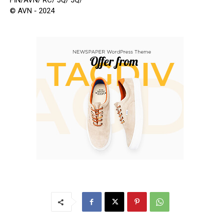
FIN/AVN/ RC/ JQ/ JQ/
© AVN - 2024