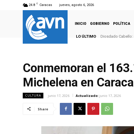
C
24.8
Caracas
jueves, agosto 6, 2026
INICIO
GOBIERNO
POLÍTICA
LO ÚLTIMO
Diosdado Cabello: 
Conmemoran el 163.° 
Michelena en Carac
junio 17, 2026
Actualizado:
junio 17, 2026
CULTURA
Share