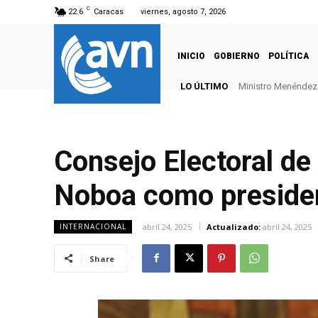
C
22.6
Caracas
viernes, agosto 7, 2026
INICIO
GOBIERNO
POLÍTICA
LO ÚLTIMO
Ministro Menéndez: 
Consejo Electoral de 
Noboa como preside
abril 24, 2025
Actualizado:
abril 24, 2025
INTERNACIONAL
Share