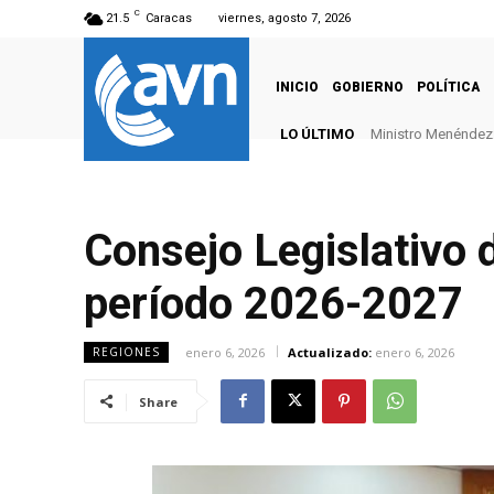
C
21.5
Caracas
viernes, agosto 7, 2026
INICIO
GOBIERNO
POLÍTICA
LO ÚLTIMO
Ministro Menéndez: 
Consejo Legislativo d
período 2026-2027
enero 6, 2026
Actualizado:
enero 6, 2026
REGIONES
Share