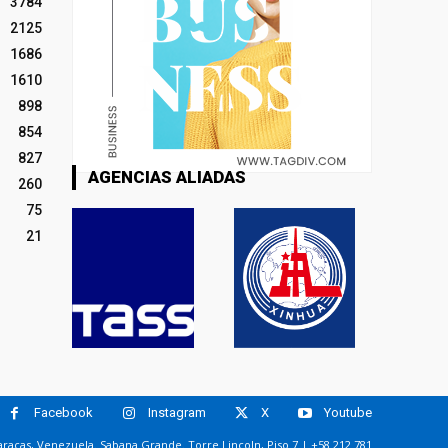
3784
2125
1686
1610
898
854
827
AGENCIAS ALIADAS
260
75
21
Facebook
Instagram
X
Youtube
racas, Venezuela. Sabana Grande. Torre Lincoln, Piso 7 | +58 212 781