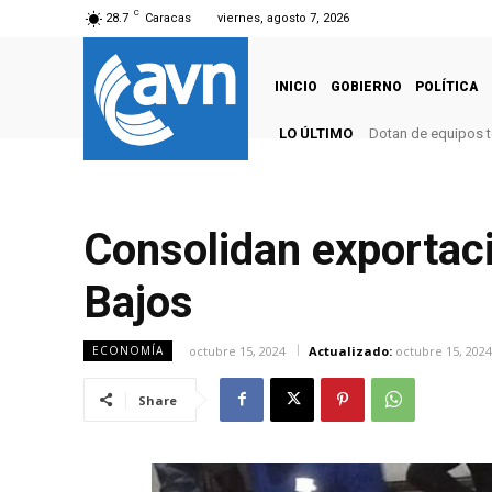
C
28.7
Caracas
viernes, agosto 7, 2026
INICIO
GOBIERNO
POLÍTICA
LO ÚLTIMO
Dotan de equipos t
Consolidan exportaci
Bajos
octubre 15, 2024
Actualizado:
octubre 15, 2024
ECONOMÍA
Share