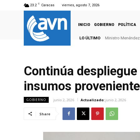
C
23.2
Caracas
viernes, agosto 7, 2026
INICIO
GOBIERNO
POLÍTICA
LO ÚLTIMO
Ministro Menéndez: 
Continúa despliegue 
insumos proveniente
junio 2, 2026
Actualizado:
junio 2, 2026
GOBIERNO
Share