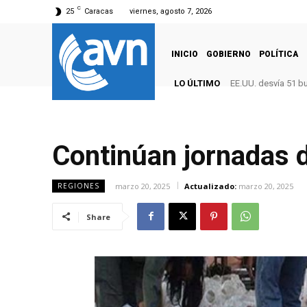
C
25
Caracas
viernes, agosto 7, 2026
INICIO
GOBIERNO
POLÍTICA
LO ÚLTIMO
EE.UU. desvía 51 b
Continúan jornadas de
marzo 20, 2025
Actualizado:
marzo 20, 2025
REGIONES
Share