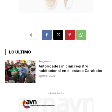
LO ÚLTIMO
Regiones
Autoridades inician registro
habitacional en el estado Carabobo
agosto 6, 2026
- Publicidad -