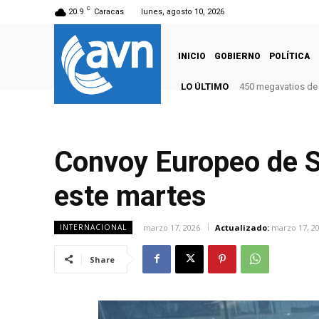
C
20.9
Caracas
lunes, agosto 10, 2026
INICIO
GOBIERNO
POLÍTICA
LO ÚLTIMO
450 megavatios de 
Convoy Europeo de So
este martes
marzo 17, 2026
Actualizado:
marzo 17, 2
INTERNACIONAL
Share