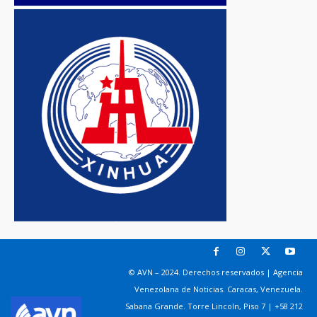
© AVN – 2024. Derechos reservados | Agencia
Venezolana de Noticias. Caracas, Venezuela.
Sabana Grande. Torre Lincoln, Piso 7 | +58 212