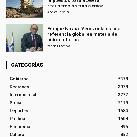
impuestos para acelerar
recuperación tras sismos
Andrea Teixeira
Enrique Novoa: Venezuela es una
referencia global en materia de
hidrocarburos
Yohenli Pacheco
CATEGORÍAS
Gobierno
5378
Regiones
3978
Internacional
3777
Social
2119
Deportes
1684
Política
1608
Economía
896
Cultura
852