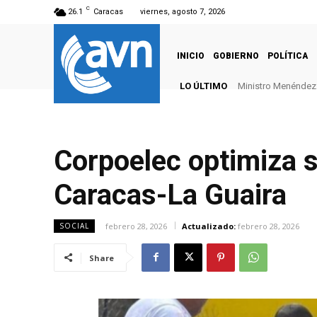
C
26.1
Caracas
viernes, agosto 7, 2026
INICIO
GOBIERNO
POLÍTICA
LO ÚLTIMO
Ministro Menéndez: 
Corpoelec optimiza se
Caracas-La Guaira
febrero 28, 2026
Actualizado:
febrero 28, 2026
SOCIAL
Share