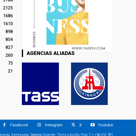
3784
2125
1686
1610
898
854
827
AGENCIAS ALIADAS
260
75
21
Facebook
Instagram
X
Youtube
racas, Venezuela. Sabana Grande. Torre Lincoln, Piso 7 | +58 212 781