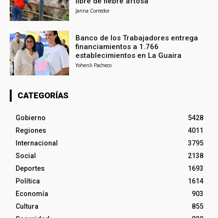
libre de fiebre aftosa
Janna Corredor
Banco de los Trabajadores entrega
financiamientos a 1.766
establecimientos en La Guaira
Yohenli Pacheco
CATEGORÍAS
Gobierno
5428
Regiones
4011
Internacional
3795
Social
2138
Deportes
1693
Política
1614
Economía
903
Cultura
855