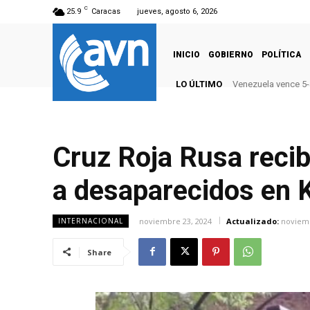
C
25.9
Caracas
jueves, agosto 6, 2026
INICIO
GOBIERNO
POLÍTICA
LO ÚLTIMO
Venezuela vence 5
Cruz Roja Rusa recib
a desaparecidos en 
noviembre 23, 2024
Actualizado:
noviemb
INTERNACIONAL
Share