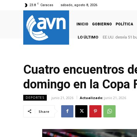
C
23.8
Caracas
sábado, agosto 8, 2026
INICIO
GOBIERNO
POLÍTICA
LO ÚLTIMO
EE.UU. desvía 51 b
Cuatro encuentros de
domingo en la Copa 
junio 21, 2026
Actualizado:
junio 21, 2026
DEPORTES
Share