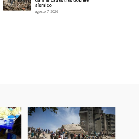
damnificadas tras doblete
sísmico
agosto 7, 2026