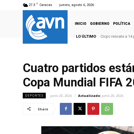
C
27.3
Caracas
jueves, agosto 6, 2026
INICIO
GOBIERNO
POLÍTICA
LO ÚLTIMO
Cicpc rescata a 14
Cuatro partidos está
Copa Mundial FIFA 
junio 20, 2026
Actualizado:
junio 20, 2026
DEPORTES
Share