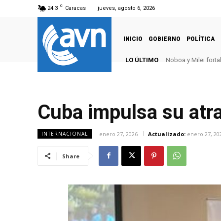
C
24.3
Caracas
jueves, agosto 6, 2026
INICIO
GOBIERNO
POLÍTICA
LO ÚLTIMO
Noboa y Milei forta
Venezuela y Chil
Cuba impulsa su atra
enero 27, 2026
Actualizado:
enero 27, 20
INTERNACIONAL
Share