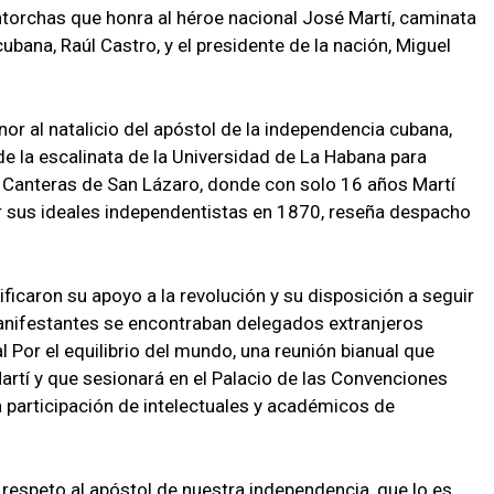
ntorchas que honra al héroe nacional José Martí, caminata
ubana, Raúl Castro, y el presidente de la nación, Miguel
or al natalicio del apóstol de la independencia cubana,
e la escalinata de la Universidad de La Habana para
ra Canteras de San Lázaro, donde con solo 16 años Martí
 sus ideales independentistas en 1870, reseña despacho
ificaron su apoyo a la revolución y su disposición a seguir
manifestantes se encontraban delegados extranjeros
l Por el equilibrio del mundo, una reunión bianual que
artí y que sesionará en el Palacio de las Convenciones
a participación de intelectuales y académicos de
 respeto al apóstol de nuestra independencia, que lo es