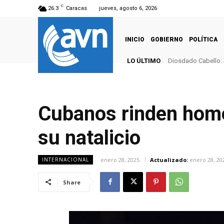
C
26.3
Caracas
jueves, agosto 6, 2026
INICIO
GOBIERNO
POLÍTICA
LO ÚLTIMO
Diosdado Cabello: 
Cubanos rinden home
su natalicio
enero 28, 2025
Actualizado:
enero 28, 20
INTERNACIONAL
Share