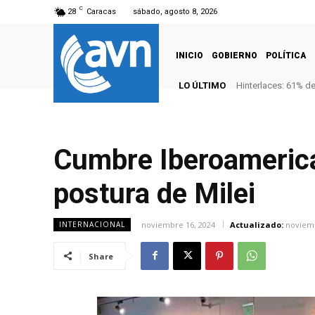
C
28
Caracas
sábado, agosto 8, 2026
INICIO
GOBIERNO
POLÍTICA
LO ÚLTIMO
Hinterlaces: 61% d
Cumbre Iberoameric
postura de Milei
noviembre 16, 2024
Actualizado:
noviemb
INTERNACIONAL
Share