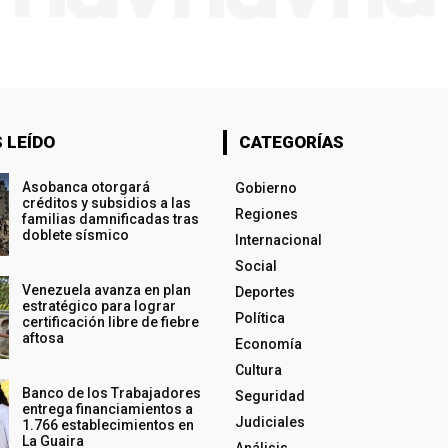
 LEÍDO
CATEGORÍAS
Asobanca otorgará
Gobierno
créditos y subsidios a las
Regiones
familias damnificadas tras
doblete sísmico
Internacional
Social
Venezuela avanza en plan
Deportes
estratégico para lograr
Política
certificación libre de fiebre
aftosa
Economía
Cultura
Banco de los Trabajadores
Seguridad
entrega financiamientos a
Judiciales
1.766 establecimientos en
La Guaira
Análisis