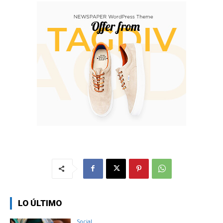
LO ÚLTIMO
Social