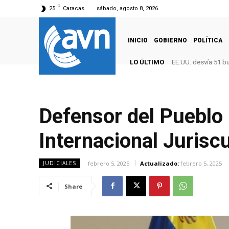
C
25
Caracas
sábado, agosto 8, 2026
INICIO
GOBIERNO
POLÍTICA
LO ÚLTIMO
EE.UU. desvía 51 b
Defensor del Pueblo 
Internacional Jurisc
febrero 5, 2025
Actualizado:
febrero 5, 2025
JUDICIALES
Share