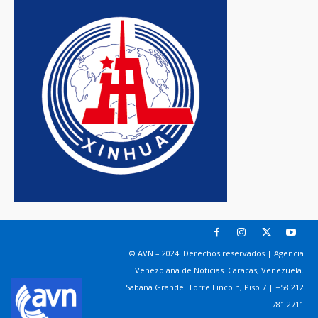
© AVN – 2024. Derechos reservados | Agencia
Venezolana de Noticias. Caracas, Venezuela.
Sabana Grande. Torre Lincoln, Piso 7 | +58 212
781 2711