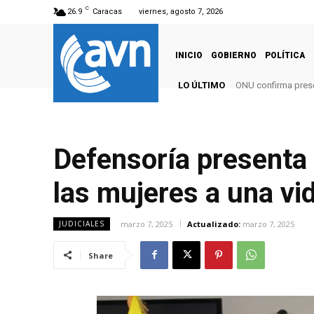
C
26.9
Caracas
viernes, agosto 7, 2026
INICIO
GOBIERNO
POLÍTICA
LO ÚLTIMO
ONU confirma pres
Defensoría presenta 
las mujeres a una vid
marzo 7, 2025
Actualizado:
marzo 7, 2025
JUDICIALES
Share