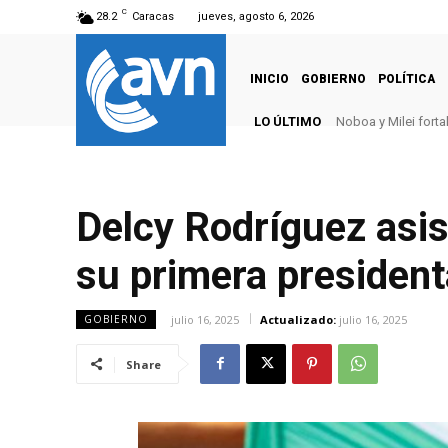
C
28.2
Caracas
jueves, agosto 6, 2026
INICIO
GOBIERNO
POLÍTICA
LO ÚLTIMO
Noboa y Milei fort
Delcy Rodríguez asis
su primera president
julio 16, 2025
Actualizado:
julio 16, 2025
GOBIERNO
Share