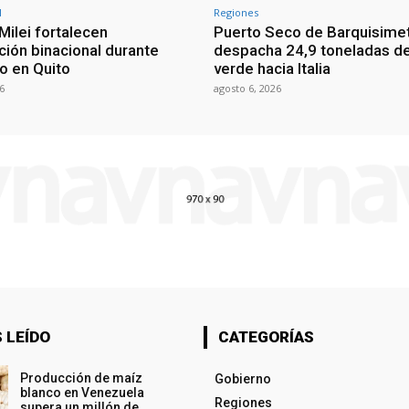
l
Regiones
Milei fortalecen
Puerto Seco de Barquisime
ción binacional durante
despacha 24,9 toneladas d
o en Quito
verde hacia Italia
6
agosto 6, 2026
 LEÍDO
CATEGORÍAS
Producción de maíz
Gobierno
blanco en Venezuela
Regiones
supera un millón de