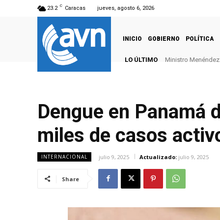
C
23.2
Caracas
jueves, agosto 6, 2026
INICIO
GOBIERNO
POLÍTICA
LO ÚLTIMO
Ministro Menéndez: 
Dengue en Panamá dej
miles de casos activ
julio 9, 2025
Actualizado:
julio 9, 2025
INTERNACIONAL
Share