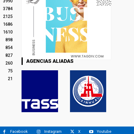
3990
3784
2125
1686
1610
898
854
827
AGENCIAS ALIADAS
260
75
21
Facebook
Instagram
X
Youtube