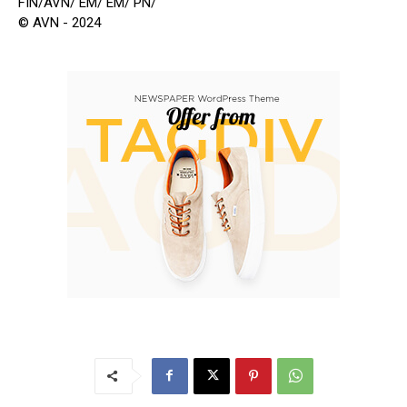
FIN/AVN/ EM/ EM/ PN/
© AVN - 2024