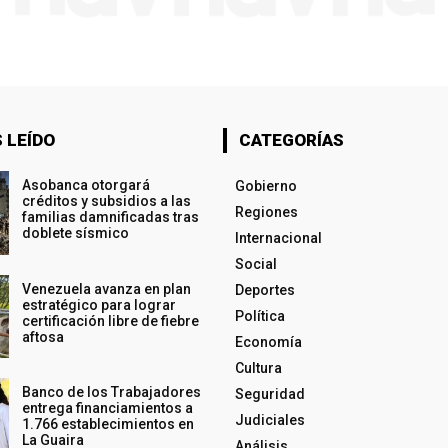
 LEÍDO
CATEGORÍAS
Asobanca otorgará
Gobierno
créditos y subsidios a las
Regiones
familias damnificadas tras
doblete sísmico
Internacional
Social
Venezuela avanza en plan
Deportes
estratégico para lograr
Política
certificación libre de fiebre
aftosa
Economía
Cultura
Banco de los Trabajadores
Seguridad
entrega financiamientos a
Judiciales
1.766 establecimientos en
La Guaira
Análisis