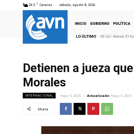
C
24.5
Caracas
sábado, agosto 8, 2026
INICIO
GOBIERNO
POLÍTICA
LO ÚLTIMO
EE.UU. desvía 51 b
Detienen a jueza que
Morales
mayo 5, 2025
Actualizado:
mayo 5, 2025
INTERNACIONAL
Share