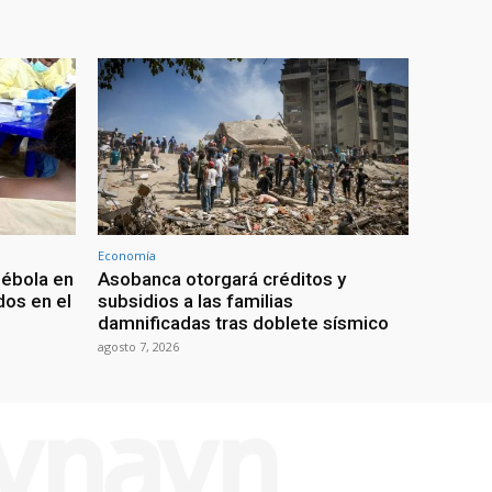
Economía
 ébola en
Asobanca otorgará créditos y
os en el
subsidios a las familias
damnificadas tras doblete sísmico
agosto 7, 2026