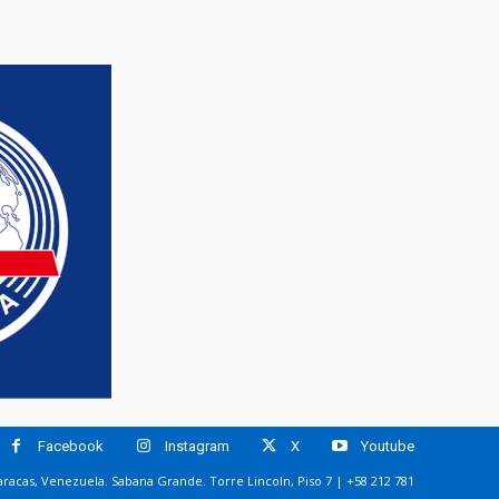
Facebook
Instagram
X
Youtube
racas, Venezuela. Sabana Grande. Torre Lincoln, Piso 7 | +58 212 781