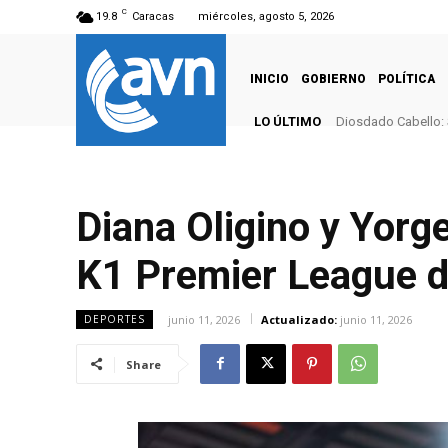
C
19.8
Caracas
miércoles, agosto 5, 2026
INICIO
GOBIERNO
POLÍTICA
LO ÚLTIMO
Diosdado Cabello: 
Diana Oligino y Yorge
K1 Premier League d
junio 11, 2026
Actualizado:
junio 11, 2026
DEPORTES
Share