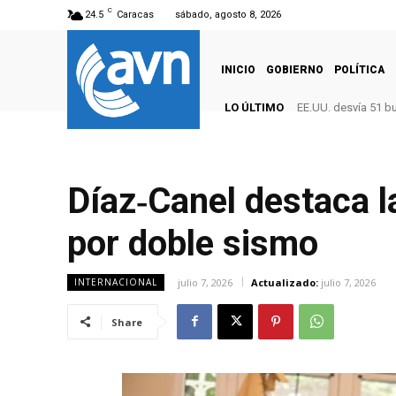
C
24.5
Caracas
sábado, agosto 8, 2026
INICIO
GOBIERNO
POLÍTICA
LO ÚLTIMO
EE.UU. desvía 51 b
Díaz‑Canel destaca 
por doble sismo
julio 7, 2026
Actualizado:
julio 7, 2026
INTERNACIONAL
Share