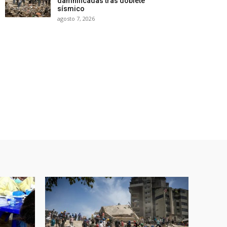
damnificadas tras doblete
sísmico
agosto 7, 2026