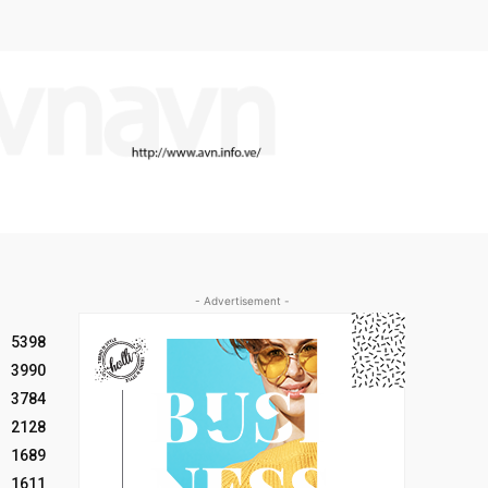
- Advertisement -
5398
3990
3784
2128
1689
1611