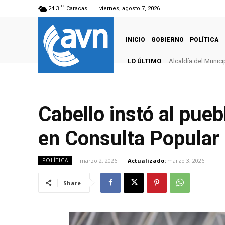
C
24.3
Caracas
viernes, agosto 7, 2026
INICIO
GOBIERNO
POLÍTICA
LO ÚLTIMO
Alcaldía del Munici
Cabello instó al pue
en Consulta Popular
marzo 2, 2026
Actualizado:
marzo 3, 2026
POLÍTICA
Share