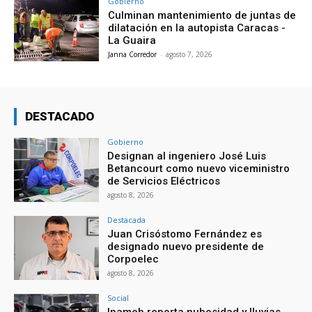
Gobierno
Culminan mantenimiento de juntas de
dilatación en la autopista Caracas -
La Guaira
Janna Corredor
-
agosto 7, 2026
DESTACADO
Gobierno
Designan al ingeniero José Luis
Betancourt como nuevo viceministro
de Servicios Eléctricos
agosto 8, 2026
Destacada
Juan Crisóstomo Fernández es
designado nuevo presidente de
Corpoelec
agosto 8, 2026
Social
Inameh reporta nubosidad y lluvias