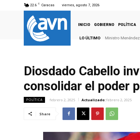
C
22.6
Caracas
viernes, agosto 7, 2026
INICIO
GOBIERNO
POLÍTICA
LO ÚLTIMO
Ministro Menéndez: 
Diosdado Cabello inv
consolidar el poder 
febrero 2, 2025
Actualizado:
febrero 2, 2025
POLÍTICA
Share