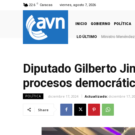
C
22.6
Caracas
viernes, agosto 7, 2026
INICIO
GOBIERNO
POLÍTICA
LO ÚLTIMO
Ministro Menéndez: 
Diputado Gilberto Jim
procesos democráti
diciembre 17, 2024
Actualizado:
diciembre 17, 2
POLÍTICA
Share