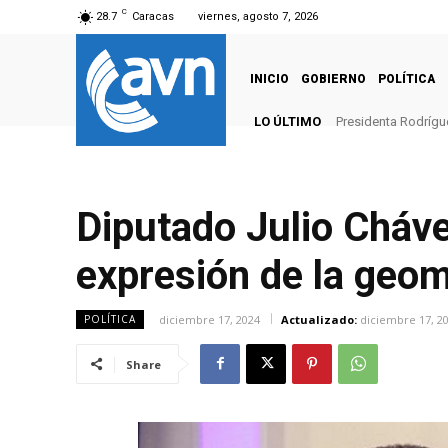
C
28.7
Caracas
viernes, agosto 7, 2026
INICIO
GOBIERNO
POLÍTICA
LO ÚLTIMO
Presidenta Rodrígu
Diputado Julio Cháve
expresión de la geom
diciembre 17, 2024
Actualizado:
diciembre 17, 2
POLÍTICA
Share