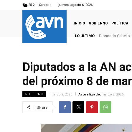
C
25.2
Caracas
jueves, agosto 6, 2026
INICIO
GOBIERNO
POLÍTICA
LO ÚLTIMO
Diosdado Cabello: 
Diputados a la AN a
del próximo 8 de ma
marzo 2, 2026
Actualizado:
marzo 2, 2026
GOBIERNO
Share