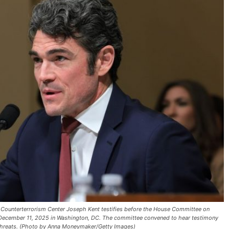
Counterterrorism Center Joseph Kent testifies before the House Committee on
 December 11, 2025 in Washington, DC. The committee convened to hear testimony
e threats. (Photo by Anna Moneymaker/Getty Images)