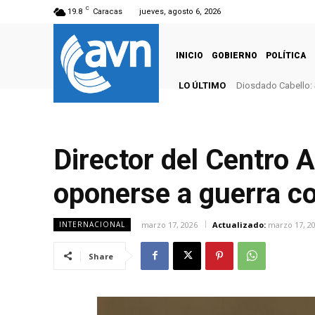
C
19.8
Caracas
jueves, agosto 6, 2026
INICIO
GOBIERNO
POLÍTICA
LO ÚLTIMO
Diosdado Cabello: 
Director del Centro 
oponerse a guerra co
marzo 17, 2026
Actualizado:
marzo 17, 2
INTERNACIONAL
Share