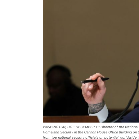
WASHINGTON, DC - DECEMBER 11: Director of the National 
Homeland Security in the Cannon House Office Building on
from top national security officials on potential worldwid