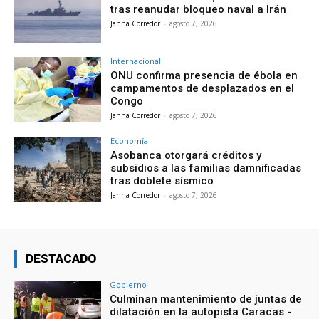
tras reanudar bloqueo naval a Irán
Janna Corredor
-
agosto 7, 2026
Internacional
ONU confirma presencia de ébola en
campamentos de desplazados en el
Congo
Janna Corredor
-
agosto 7, 2026
Economía
Asobanca otorgará créditos y
subsidios a las familias damnificadas
tras doblete sísmico
Janna Corredor
-
agosto 7, 2026
DESTACADO
Gobierno
Culminan mantenimiento de juntas de
dilatación en la autopista Caracas -